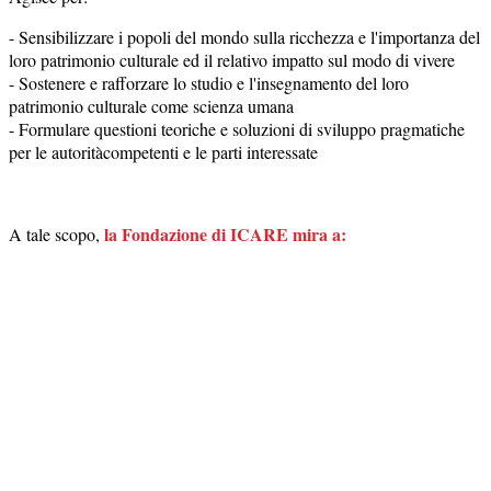
-
Sensibilizzare i popoli del mondo sulla ricchezza e l'importanza del
loro patrimonio culturale ed il relativo impatto sul modo di vivere
-
Sostenere e rafforzare lo studio e l'insegnamento del loro
patrimonio culturale come scienza umana
-
Formulare questioni teoriche e soluzioni di sviluppo pragmatiche
per le autorit
à
competenti e le parti interessate
la Fondazione di ICARE mira a:
A tale scopo,
- Sostenere e pubblicare lavori accademici, conferenze e seminari,
pubblicazioni ed eventi
- Favorire incontri collaborativi tra ricercatori, docenti universitari e
funzionari
- Sviluppare sinergie e partnership con organizzazioni internazionali,
pubbliche e private, oltre che accademiche e scientifiche, con
obiettivi simili e correlate
- Provvedere competenze intellettuali e competenze pratiche.